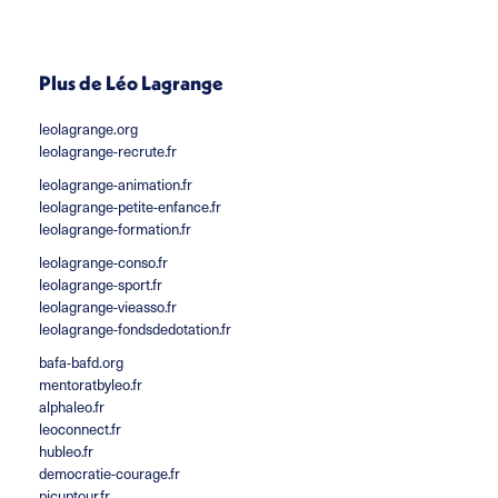
Plus de Léo Lagrange
leolagrange.org
leolagrange-recrute.fr
leolagrange-animation.fr
leolagrange-petite-enfance.fr
leolagrange-formation.fr
leolagrange-conso.fr
leolagrange-sport.fr
leolagrange-vieasso.fr
leolagrange-fondsdedotation.fr
bafa-bafd.org
mentoratbyleo.fr
alphaleo.fr
leoconnect.fr
hubleo.fr
democratie-courage.fr
picuptour.fr